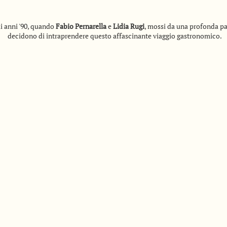
ticità toscana nel piatto, tradizione nel
li anni '90, quando
Fabio Pernarella
e
Lidia Rugi
, mossi da una profonda pa
decidono di intraprendere questo affascinante viaggio gastronomico.