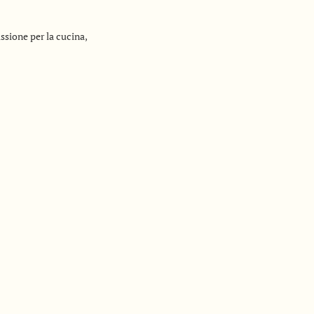
 cuore
ssione per la cucina,