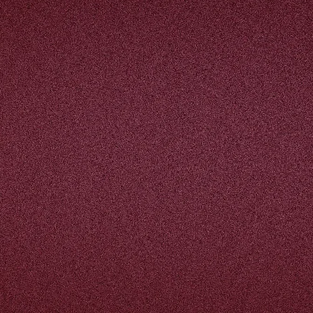
Chef
Sous Chef
Chef de Partie
Plongeur
in sala
Sommelier