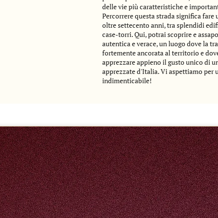
delle vie più caratteristiche e important
Percorrere questa strada significa fare 
oltre settecento anni, tra splendidi edif
case-torri. Qui, potrai scoprire e assap
autentica e verace, un luogo dove la tr
fortemente ancorata al territorio e dov
apprezzare appieno il gusto unico di u
apprezzate d'Italia. Vi aspettiamo per 
indimenticabile!
Restaurant Manager
in cucina