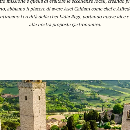
a missione è quella di esaltare le eccellenze locali, creando p
nno, abbiamo il piacere di avere Axel Caldani come chef e Alfre
ntinuano l'eredità della chef Lidia Rugi, portando nuove idee e
alla nostra proposta gastronomica.