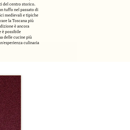
i del centro storico.
un tuffo nel passato di
ici medievali e tipiche
orare la Toscana più
adizione è ancora
e è possibile
na delle cucine più
un'esperienza culinaria