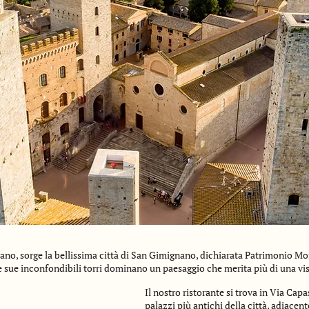
grano, sorge la bellissima città di San Gimignano, dichiarata Patrimonio 
 sue inconfondibili torri dominano un paesaggio che merita più di una visi
Il nostro ristorante si trova in Via Capa
palazzi più antichi della città, adiacen